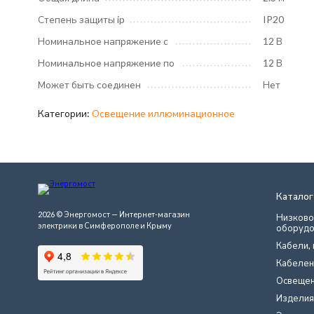
Степень защиты ip
IP20
Номинальное напряжение с
12 В
Номинальное напряжение по
12 В
Может быть соединен
Нет
Категории:
Освещение иллюминационное
Каталог
2026 © Энергомост — Интернет-магазин
Низково
электрики в Симферополе и Крыму
оборудо
Кабели, 
Кабелен
Освеще
Изделия