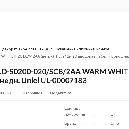
, декоративное освещение
Освещение иллюминационное
ITE IP20 DEW 2AA (не в/к) "Роса" 2м 20 диодов тепл.бел. провод мед
LD-S0200-020/SСB/2AA WARM WHITE 
медн. Uniel UL-00007183
авнению
В избранное
Поделиться
Единица
измерения
шт.
Бренд
Uniel