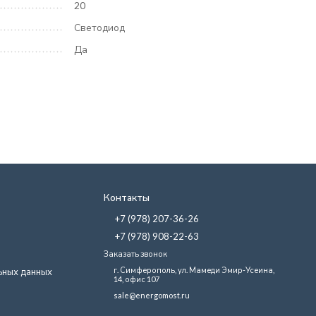
20
Светодиод
Да
Контакты
+7 (978) 207-36-26
+7 (978) 908-22-63
Заказать звонок
г. Симферополь, ул. Мамеди Эмир-Усеина,
ьных данных
14, офис 107
sale@energomost.ru