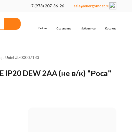
+7 (978) 207-36-26
sale@energomost.ru
Войти
Сравнение
Избранное
Корзина
н. Uniel UL-00007183
IP20 DEW 2AA (не в/к) "Роса"