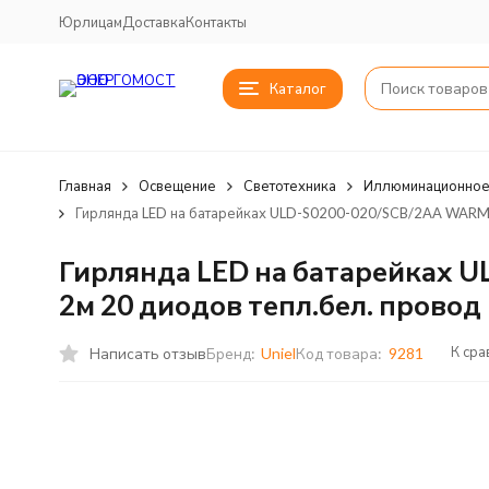
Юрлицам
Доставка
Контакты
Каталог
Главная
Освещение
Светотехника
Иллюминационное
Гирлянда LED на батарейках ULD-S0200-020/SСB/2AA WARM WH
Гирлянда LED на батарейках U
2м 20 диодов тепл.бел. провод 
К ср
Написать отзыв
Бренд:
Uniel
Код товара:
9281