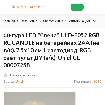
Главная
Освещение
Светотехника
Иллюминационное, деко
Фигура LED "Свеча" ULD-F052 RGB
RC CANDLE на батарейках 2АА (не
в/к). 7.5х10 см 1 светодиод. RGB
свет пульт ДУ (в/к). Uniel UL-
00007258
Написать отзыв
Бренд:
Uniel
Код товара:
9280