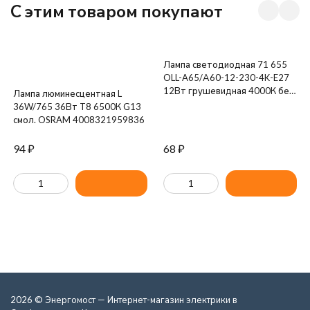
C этим товаром покупают
Лампа светодиодная 71 655
OLL-A65/А60-12-230-4K-E27
12Вт грушевидная 4000К бел.
Лампа люминесцентная L
E27 1000лм 176-264В
36W/765 36Вт T8 6500К G13
ОНЛАЙТ 71655
смол. OSRAM 4008321959836
94
₽
68
₽
2026 © Энергомост — Интернет-магазин электрики в