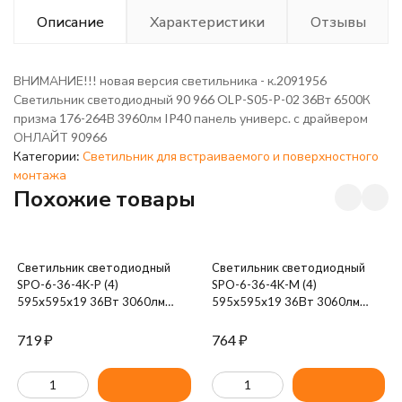
Описание
Характеристики
Отзывы
ВНИМАНИЕ!!! новая версия светильника - к.2091956
Светильник светодиодный 90 966 OLP-S05-P-02 36Вт 6500К
призма 176-264В 3960лм IP40 панель универс. с драйвером
ОНЛАЙТ 90966
Категории:
Светильник для встраиваемого и поверхностного
монтажа
Похожие товары
Светильник светодиодный
Светильник светодиодный
SPO-6-36-4K-P (4)
SPO-6-36-4K-M (4)
595х595х19 36Вт 3060лм
595х595х19 36Вт 3060лм
4000К IP40 панель призма (с
4000К IP40 панель мат. (с
драйвером) ЭРА Б0039057
драйвером) ЭРА Б0039319
719
₽
764
₽