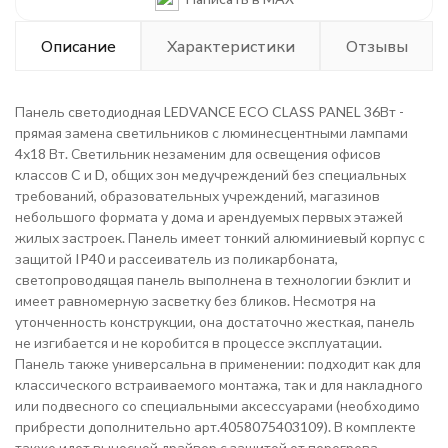
Описание
Характеристики
Отзывы
Панель светодиодная LEDVANCE ECO CLASS PANEL 36Вт -
прямая замена светильников с люминесцентными лампами
4х18 Вт. Светильник незаменим для освещения офисов
классов C и D, общих зон медучреждений без специальных
требований, образовательных учреждений, магазинов
небольшого формата у дома и арендуемых первых этажей
жилых застроек. Панель имеет тонкий алюминиевый корпус с
защитой IP40 и рассеиватель из поликарбоната,
светопроводящая панель выполнена в технологии бэклит и
имеет равномерную засветку без бликов. Несмотря на
утонченность конструкции, она достаточно жесткая, панель
не изгибается и не коробится в процессе эксплуатации.
Панель также универсальна в применении: подходит как для
классического встраиваемого монтажа, так и для накладного
или подвесного со специальными аксессуарами (необходимо
прибрести дополнительно арт.4058075403109). В комплекте
также идет выносной драйвер с защитой от перегрева,