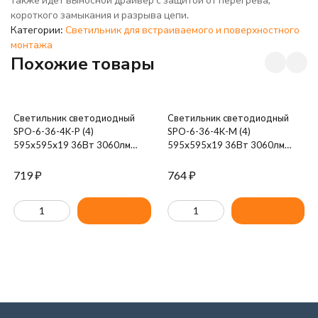
короткого замыкания и разрыва цепи.
Категории:
Светильник для встраиваемого и поверхностного
монтажа
Похожие товары
Светильник светодиодный
Светильник светодиодный
SPO-6-36-4K-P (4)
SPO-6-36-4K-M (4)
595х595х19 36Вт 3060лм
595х595х19 36Вт 3060лм
4000К IP40 панель призма (с
4000К IP40 панель мат. (с
драйвером) ЭРА Б0039057
драйвером) ЭРА Б0039319
719
₽
764
₽