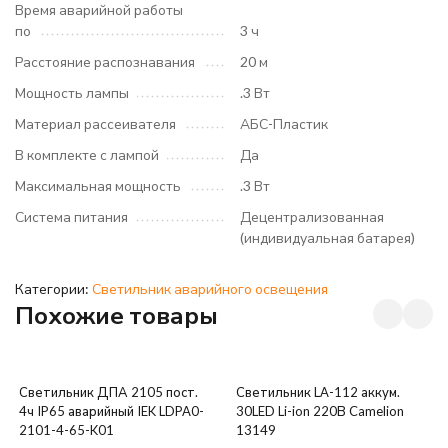
Время аварийной работы
по
3 ч
Расстояние распознавания
20 м
Мощность лампы
.3 Вт
Материал рассеивателя
АБС-Пластик
В комплекте с лампой
Да
Максимальная мощность
.3 Вт
Система питания
Децентрализованная
(индивидуальная батарея)
Категории:
Светильник аварийного освещения
Похожие товары
Светильник ДПА 2105 пост.
Светильник LA-112 аккум.
4ч IP65 аварийный IEK LDPA0-
30LED Li-ion 220В Camelion
2101-4-65-K01
13149