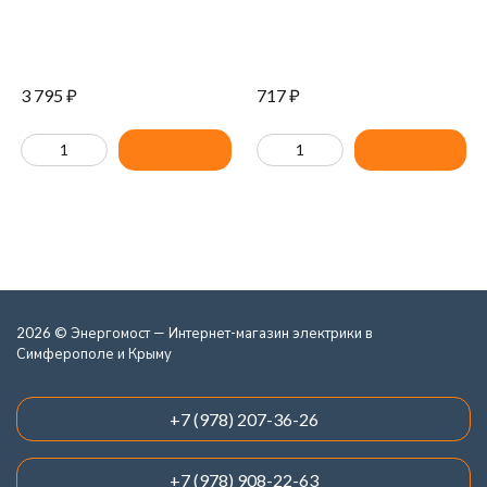
3 795
₽
717
₽
2026 © Энергомост — Интернет-магазин электрики в
Симферополе и Крыму
+7 (978) 207-36-26
+7 (978) 908-22-63