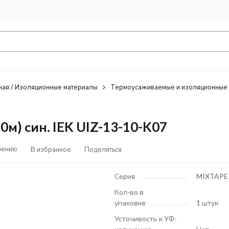
ная / Изоляционные материалы
Термоусаживаемые и изоляционные
м) син. IEK UIZ-13-10-K07
нению
В избранное
Поделиться
Серия
MIXTAPE
Кол-во в
упаковке
1 штук
Усточивость к УФ-