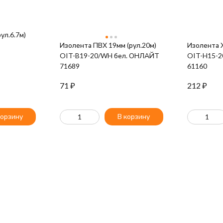
ул.6.7м)
Изолента ПВХ 19мм (рул.20м)
Изолента Х
OIT-B19-20/WH бел. ОНЛАЙТ
OIT-H15-2
71689
61160
71
₽
212
₽
корзину
В корзину