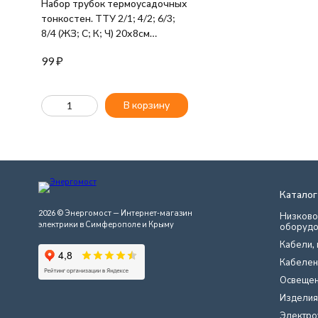
Набор трубок термоусадочных
тонкостен. ТТУ 2/1; 4/2; 6/3;
8/4 (ЖЗ; С; К; Ч) 20х8см
разноцвет. IEK UDRS-D2-D8-
99
₽
10-1
В корзину
Каталог
2026 © Энергомост — Интернет-магазин
Низково
электрики в Симферополе и Крыму
оборудо
Кабели, 
Кабелен
Освеще
Изделия
Электро