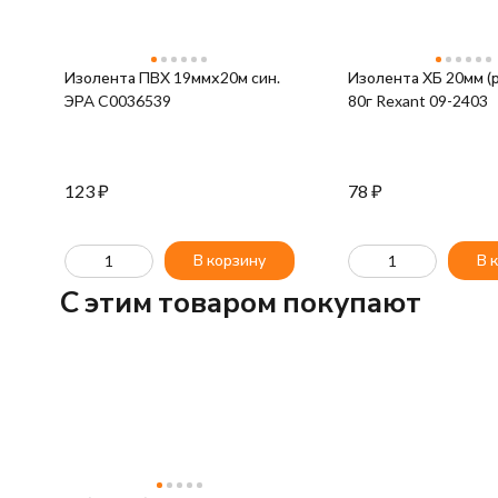
Изолента ПВХ 19ммх20м син.
Изолента ХБ 20мм (р
ЭРА C0036539
80г Rexant 09-2403
123
₽
78
₽
В корзину
В 
C этим товаром покупают