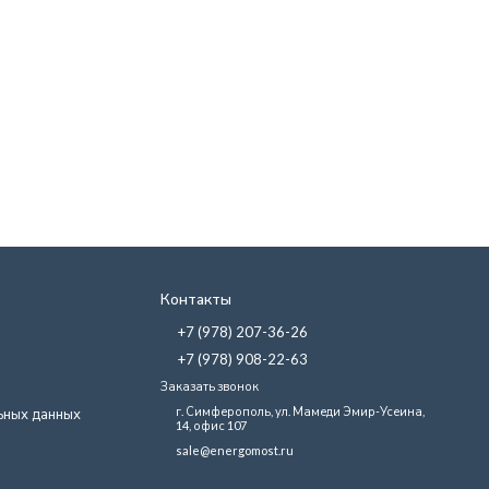
Контакты
+7 (978) 207-36-26
+7 (978) 908-22-63
Заказать звонок
г. Симферополь, ул. Мамеди Эмир-Усеина,
ьных данных
14, офис 107
sale@energomost.ru