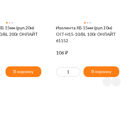
Б 15мм (рул.20м)
Изолента ХБ 15мм (рул.10м)
И
0/BL 200г ОНЛАЙТ
OIT-H15-10/BL 100г ОНЛАЙТ
O
61152
6
106
₽
2
В корзину
В корзину