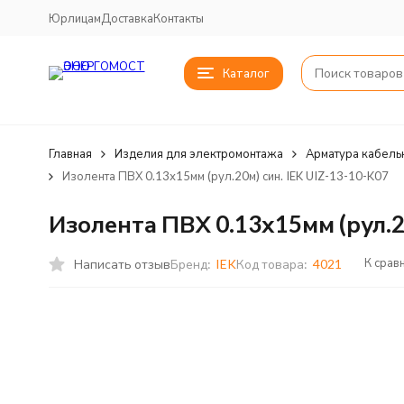
Юрлицам
Доставка
Контакты
Каталог
Главная
Изделия для электромонтажа
Арматура кабель
Изолента ПВХ 0.13х15мм (рул.20м) син. IEK UIZ-13-10-K07
Изолента ПВХ 0.13х15мм (рул.20
К срав
Написать отзыв
Бренд:
IEK
Код товара:
4021