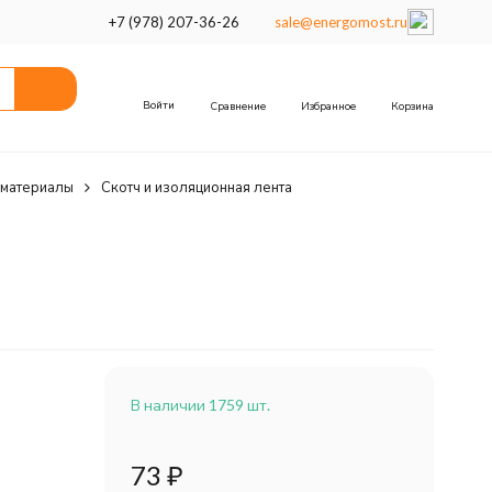
+7 (978) 207-36-26
sale@energomost.ru
Войти
Сравнение
Избранное
Корзина
 материалы
Скотч и изоляционная лента
В наличии 1759 шт.
73
₽