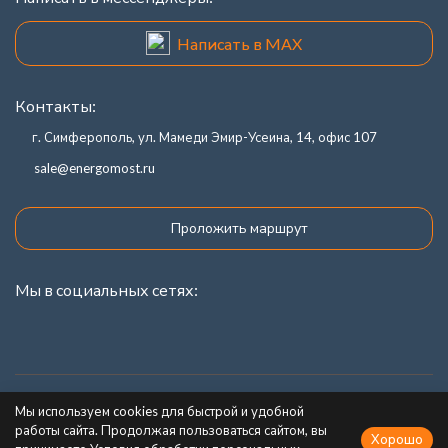
Написать в MAX
Контакты:
г. Симферополь, ул. Мамеди Эмир-Усеина, 14, офис 107
sale@energomost.ru
Проложить маршрут
Мы в социальных сетях:
Каталог товаров
Мы используем cookies для быстрой и удобной
работы сайта. Продолжая пользоваться сайтом, вы
Хорошо
Информация