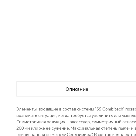
Описание
Элементы, входящие в состав системы "S5 Combitech" поз
возникать ситуация, когда требуется увеличить или умень
Симметричная редукция – аксессуар, симметричный относи
200 мм или же ее сужение. Максимальная степень пыле- и в
оцинкованная по методу Сендзимира". В состав комплектн