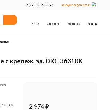
+7 (978) 207-36-26
sale@energomost.ru
Войти
Сравнение
Избранное
Корзина
лотков
 с крепеж. эл. DKC 36310K
tech
2 974
₽
17 × 0.05