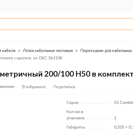
и кабеля
Лотки кабельные листовые
Переходник для кабельных 
плекте с крепеж. эл. DKC 36310K
метричный 200/100 H50 в комплекте
авнению
В избранное
Поделиться
Серия
S5 Combi
Кол-во в
упаковке
1
Габариты
0.205 × 0.