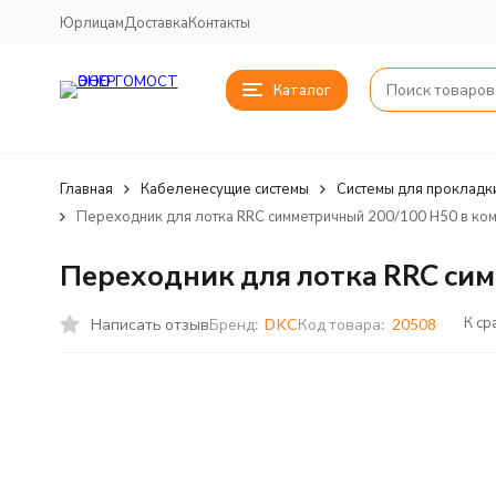
Юрлицам
Доставка
Контакты
Каталог
Главная
Кабеленесущие системы
Системы для прокладк
Переходник для лотка RRC симметричный 200/100 H50 в ком
Переходник для лотка RRC сим
К ср
Написать отзыв
Бренд:
DKC
Код товара:
20508