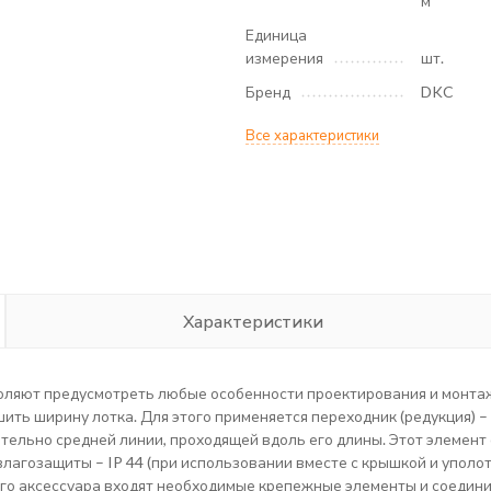
м
Единица
измерения
шт.
Бренд
DKC
Все характеристики
Характеристики
воляют предусмотреть любые особенности проектирования и монта
шить ширину лотка. Для этого применяется переходник (редукция) –
тельно средней линии, проходящей вдоль его длины. Этот элемент
лагозащиты – IP 44 (при использовании вместе с крышкой и уполотн
ого аксессуара входят необходимые крепежные элементы и соедин