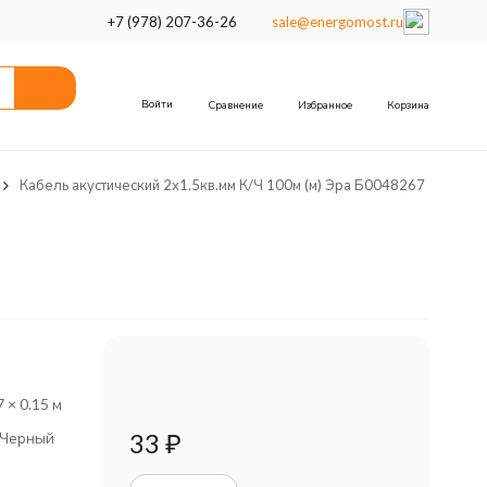
+7 (978) 207-36-26
sale@energomost.ru
Войти
Сравнение
Избранное
Корзина
Кабель акустический 2х1.5кв.мм К/Ч 100м (м) Эра Б0048267
7 × 0.15 м
33
₽
/Черный