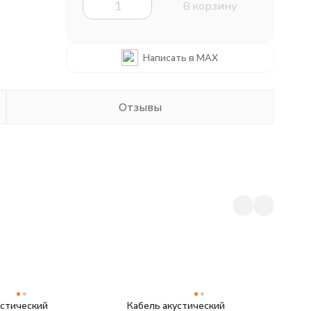
В корзину
Написать в MAX
Отзывы
устический
Кабель акустический
К