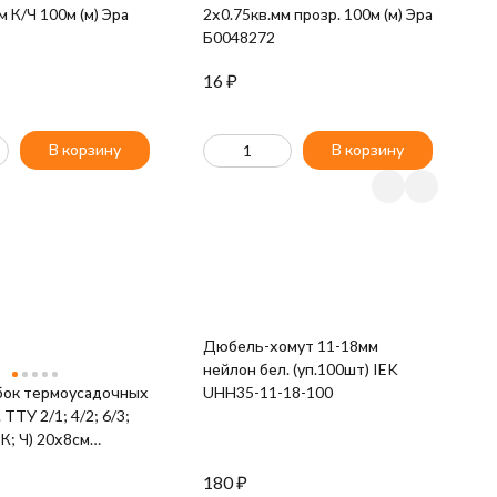
м К/Ч 100м (м) Эра
2х0.75кв.мм прозр. 100м (м) Эра
2
Б0048272
Б
16
₽
4
В корзину
В корзину
Дюбель-хомут 11-18мм
М
нейлон бел. (уп.100шт) IEK
ц
бок термоусадочных
UHH35-11-18-100
I
ТТУ 2/1; 4/2; 6/3;
 К; Ч) 20х8см
. IEK UDRS-D2-D8-
180
₽
4