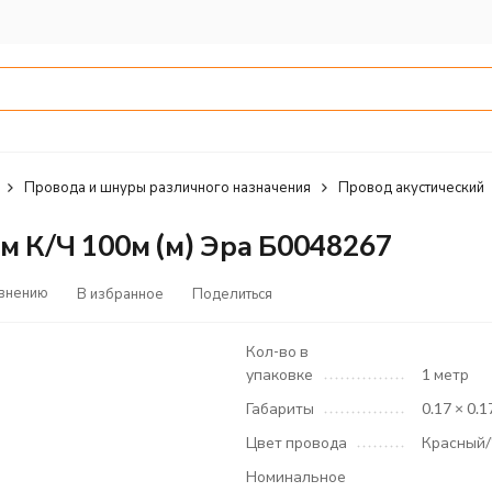
Провода и шнуры различного назначения
Провод акустический
м К/Ч 100м (м) Эра Б0048267
авнению
В избранное
Поделиться
Кол-во в
упаковке
1 метр
Габариты
0.17 × 0.1
Цвет провода
Красный
Номинальное