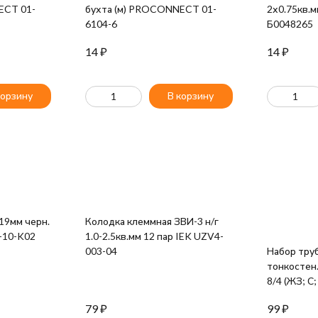
ECT 01-
бухта (м) PROCONNECT 01-
2х0.75кв.м
6104-6
Б0048265
14
₽
14
₽
корзину
В корзину
19мм черн.
Колодка клеммная ЗВИ-3 н/г
0-10-K02
1.0-2.5кв.мм 12 пар IEK UZV4-
003-04
Набор тру
тонкостен. 
8/4 (ЖЗ; С;
разноцвет
79
₽
99
₽
10-1