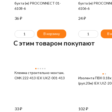
бухта (м) PROCONNECT 01-
бухта (м) PROCONN
6108-6
6106-6
36
₽
24
₽
В корзину
В 
C этим товаром покупают
Клемма строительно-монтаж.
СМК 222-413 IEK UKZ-001-413
Изолента ПВХ 0.18х
(рул.20м) IEK UIZ-2
33
₽
102
₽