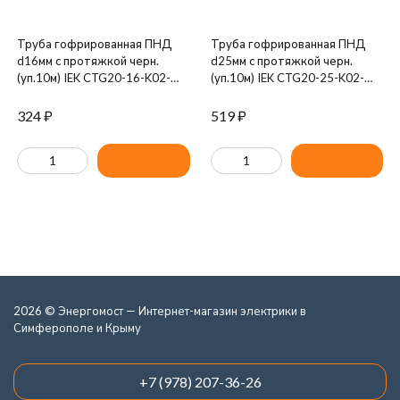
Труба гофрированная ПНД
Труба гофрированная ПНД
d16мм с протяжкой черн.
d25мм с протяжкой черн.
(уп.10м) IEK CTG20-16-K02-
(уп.10м) IEK CTG20-25-K02-
010-1
010-1
324
₽
519
₽
2026 © Энергомост — Интернет-магазин электрики в
Симферополе и Крыму
+7 (978) 207-36-26