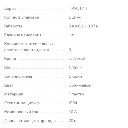
Серия
ПРАКТИК
Кол-во в упаковке
1 штук
Габариты
0.4 × 0.2 × 0.07 м
Единица измерения
шт.
Количество штепсельных
розеток евростандарта
0
Бренд
Universal
Вес
1.458 кг
Сечение жилы
1 кв.мм
Цвет
Оранжевый
Материал
Пластик
Степень защиты ip
IP54
Номинальный ток
10 А
Длина питающего провода
20 м