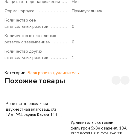
Защита от перенапряжения
Нет
Форма корпуса
Прямоугольник
Количество cee
штепсельных розеток
0
Количество штепсельных
розеток с заземлением
0
Количество других
штепсельных розеток
1
Категории:
Блок розеток, удлинитель
Похожие товары
Розетка штепсельная
двухместная влагозащ. с/з
16А IP54 каучук Rexant 111-
112
Удлинитель с сетевым
фильтром 5х3м с заземл. 10А
IP20 500SH-3-B CCA 3х0.75