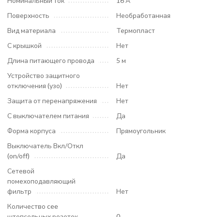
Номинальный ток
16 А
Поверхность
Необработанная
Вид материала
Термопласт
С крышкой
Нет
Длина питающего провода
5 м
Устройство защитного
отключения (узо)
Нет
Защита от перенапряжения
Нет
С выключателем питания
Да
Форма корпуса
Прямоугольник
Выключатель Вкл/Откл
(on/off)
Да
Сетевой
помехоподавляющий
фильтр
Нет
Количество cee
штепсельных розеток
0