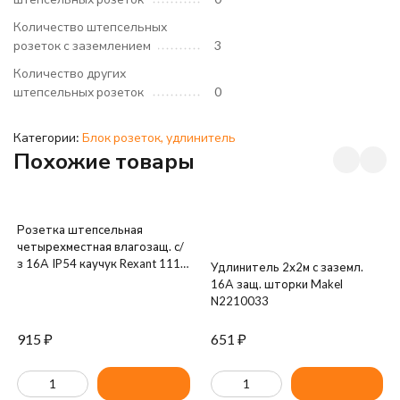
Количество штепсельных
розеток с заземлением
3
Количество других
штепсельных розеток
0
Категории:
Блок розеток, удлинитель
Похожие товары
Розетка штепсельная
четырехместная влагозащ. с/
з 16А IP54 каучук Rexant 111-
Удлинитель 2х2м с заземл.
114
16А защ. шторки Makel
N2210033
915
₽
651
₽