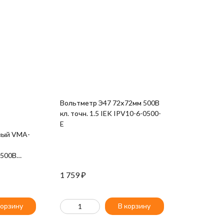
Вольтметр Э47 72х72мм 500В
кл. точн. 1.5 IEK IPV10-6-0500-
E
вый VMA-
 500В
ima EKF
1 759
₽
1-500
корзину
В корзину