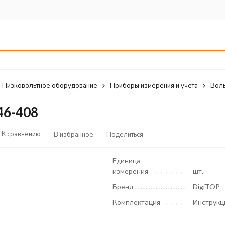
Низковольтное оборудование
Приборы измерения и учета
Вол
46-408
К сравнению
В избранное
Поделиться
Единица
измерения
шт.
Бренд
DigiTOP
Комплектация
Инструкц