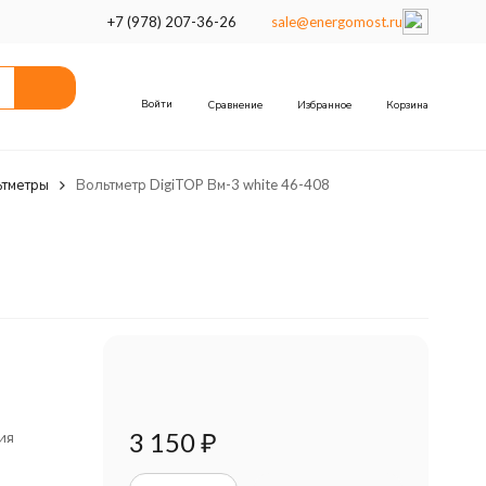
+7 (978) 207-36-26
sale@energomost.ru
Войти
Сравнение
Избранное
Корзина
ьтметры
Вольтметр DigiTOP Вм-3 white 46-408
3 150
₽
ия