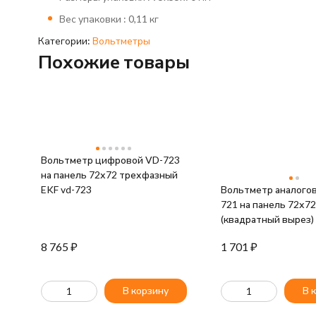
Вес упаковки : 0,11 кг
Категории:
Вольтметры
Похожие товары
Вольтметр цифровой VD-723
на панель 72х72 трехфазный
EKF vd-723
Вольтметр аналого
721 на панель 72х72
(квадратный вырез)
прямое подкл. PROx
8 765
₽
1 701
₽
vm-a721-500/vma-72
В корзину
В 