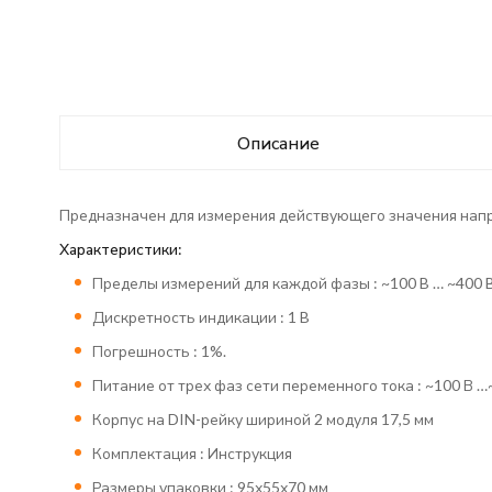
Описание
Предназначен для измерения действующего значения напря
Характеристики:
Пределы измерений для каждой фазы : ~100 B … ~400 
Дискретность индикации : 1 B
Погрешность : 1%.
Питание от трех фаз сети переменного тока : ~100 В …~
Корпус на DIN-рейку шириной 2 модуля 17,5 мм
Комплектация : Инструкция
Размеры упаковки : 95х55х70 мм