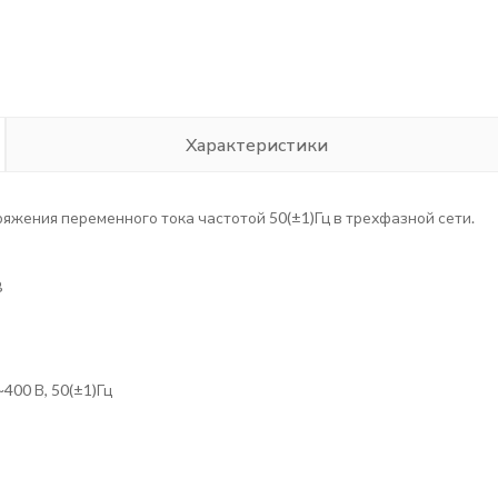
Характеристики
жения переменного тока частотой 50(±1)Гц в трехфазной сети.
B
400 В, 50(±1)Гц