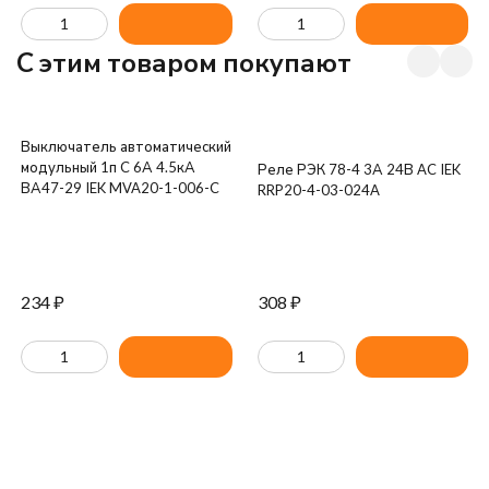
C этим товаром покупают
Выключатель автоматический
модульный 1п C 6А 4.5кА
Реле РЭК 78-4 3А 24В AC IEK
ВА47-29 IEK MVA20-1-006-C
RRP20-4-03-024A
234
₽
308
₽