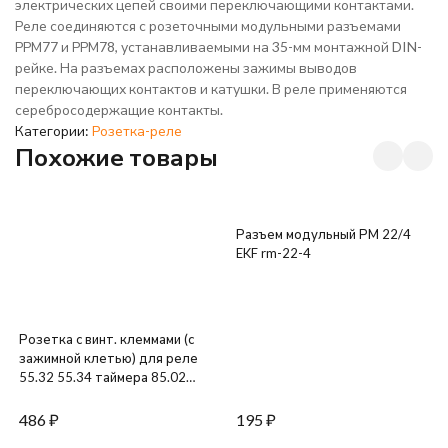
электрических цепей своими переключающими контактами.
Реле соединяются с розеточными модульными разъемами
РРМ77 и РРМ78, устанавливаемыми на 35-мм монтажной DIN-
рейке. На разъемах расположены зажимы выводов
переключающих контактов и катушки. В реле применяются
серебросодержащие контакты.
Категории:
Розетка-реле
Похожие товары
Разъем модульный РМ 22/4
EKF rm-22-4
Розетка с винт. клеммами (с
зажимной клетью) для реле
55.32 55.34 таймера 85.02
85.04 модули 86.00 99.02 в
комплекте металлич. клипса
486
₽
195
₽
094.71 син. FINDER 94049SMA