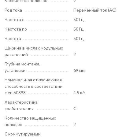
Количество полюсов
2
Род тока
Переменный ток (AC)
Частота с
50 Гц
Частота по
50 Гц
Частота
50 Гц
Ширина в числах модульных
расстояний
2
Глубина монтажа,
установки
69 мм
Номинальная отключающая
способность в соответствии
с en 60898
4.5 кА
Характеристика
срабатывания
C
Количество защищенных
полюсов
2
С коммутируемым