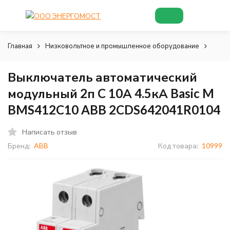
Главная
Низковольтное и промышленное оборудование
Низк
Выключатель автоматический
модульный 2п C 10А 4.5кА Basic M
BMS412C10 ABB 2CDS642041R0104
Написать отзыв
Бренд:
ABB
Код товара:
10999