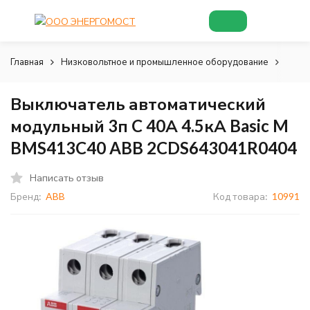
Главная
Низковольтное и промышленное оборудование
Низк
Выключатель автоматический
модульный 3п C 40А 4.5кА Basic M
BMS413C40 ABB 2CDS643041R0404
Написать отзыв
Бренд:
ABB
Код товара:
10991