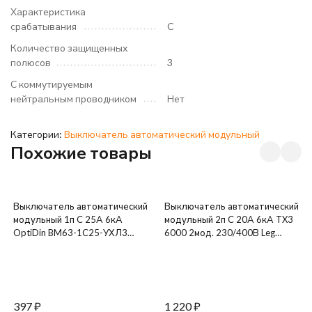
Характеристика
срабатывания
C
Количество защищенных
полюсов
3
С коммутируемым
нейтральным проводником
Нет
Категории:
Выключатель автоматический модульный
Похожие товары
Выключатель автоматический
Выключатель автоматический
модульный 1п C 25А 6кА
модульный 2п C 20А 6кА TX3
OptiDin BM63-1C25-УХЛ3
6000 2мод. 230/400В Leg
КЭАЗ 260506
404043
397
₽
1 220
₽