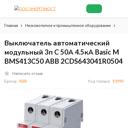
Главная
Низковольтное и промышленное оборудование
Низк
Выключатель автоматический
модульный 3п C 50А 4.5кА Basic M
BMS413C50 ABB 2CDS643041R0504
Написать отзыв
Бренд:
ABB
Код товара:
10990