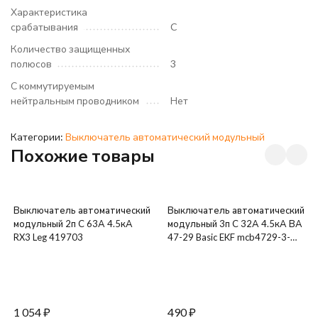
Характеристика
срабатывания
C
Количество защищенных
полюсов
3
С коммутируемым
нейтральным проводником
Нет
Категории:
Выключатель автоматический модульный
Похожие товары
Выключатель автоматический
Выключатель автоматический
модульный 2п C 63А 4.5кА
модульный 3п C 32А 4.5кА ВА
RX3 Leg 419703
47-29 Basic EKF mcb4729-3-
32C
1 054
₽
490
₽