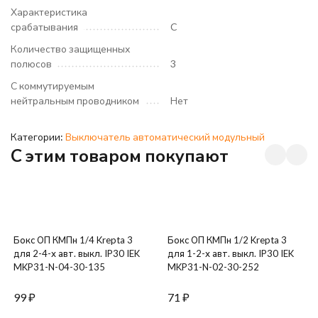
Характеристика
срабатывания
C
Количество защищенных
полюсов
3
С коммутируемым
нейтральным проводником
Нет
Категории:
Выключатель автоматический модульный
C этим товаром покупают
Бокс ОП КМПн 1/4 Krepta 3
Бокс ОП КМПн 1/2 Krepta 3
для 2-4-х авт. выкл. IP30 IEK
для 1-2-х авт. выкл. IP30 IEK
MKP31-N-04-30-135
MKP31-N-02-30-252
99
₽
71
₽