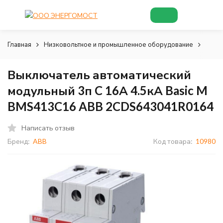
Главная
Низковольтное и промышленное оборудование
Низк
Выключатель автоматический
модульный 3п C 16А 4.5кА Basic M
BMS413C16 ABB 2CDS643041R0164
Написать отзыв
Бренд:
ABB
Код товара:
10980