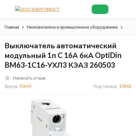
Главная
Низковольтное и промышленное оборудование
Низк
Выключатель автоматический
модульный 1п C 16А 6кА OptiDin
BM63-1C16-УХЛ3 КЭАЗ 260503
Написать отзыв
Бренд:
КЭАЗ
Код товара:
10965