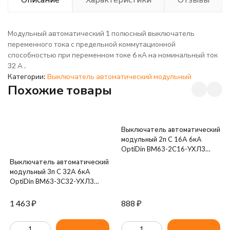
Модульный автоматический 1 полюсный выключатель
переменного тока с предельной коммутационной
способностью при переменном токе 6 кА на номинальный ток
32 А .
Категории:
Выключатель автоматический модульный
Похожие товары
Выключатель автоматический
модульный 2п C 16А 6кА
OptiDin BM63-2C16-УХЛ3
КЭАЗ 260599
Выключатель автоматический
модульный 3п C 32А 6кА
OptiDin BM63-3C32-УХЛ3
КЭАЗ 260796
1 463
₽
888
₽