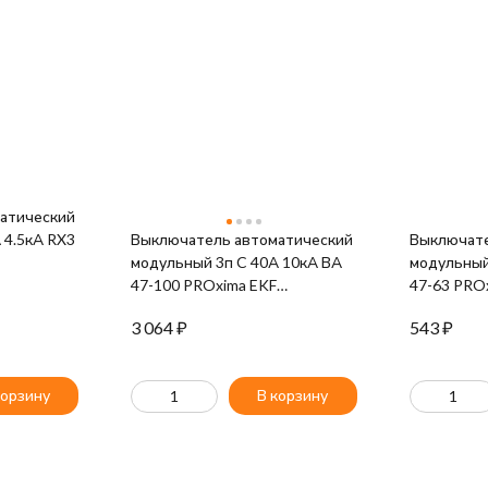
атический
 4.5кА RX3
Выключатель автоматический
Выключате
модульный 3п C 40А 10кА ВА
модульный
47-100 PROxima EKF
47-63 PRO
mcb47100-3-40C-pro
06C-pro
3 064
₽
543
₽
корзину
В корзину