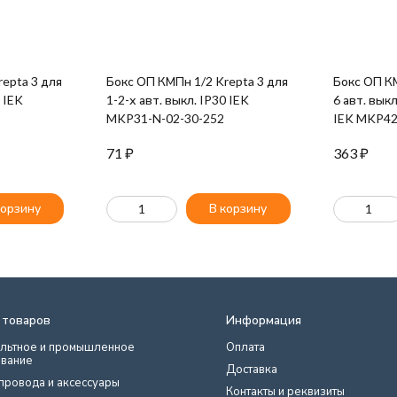
epta 3 для
Бокс ОП КМПн 1/2 Krepta 3 для
Бокс ОП КМ
0 IEK
1-2-х авт. выкл. IP30 IEK
6 авт. вык
MKP31-N-02-30-252
IEK MKP42
71
₽
363
₽
корзину
В корзину
 товаров
Информация
льтное и промышленное
Оплата
вание
Доставка
провода и аксессуары
Контакты и реквизиты