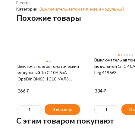
Electric.
Категории:
Выключатель автоматический модульный
Похожие товары
Выключатель автом
Выключатель автоматический
модульный 1п C 40А
модульный 1п C 10А 6кА
Leg 419668
OptiDin BM63-1C10-УХЛ3
КЭАЗ 260501
366
₽
334
₽
В корзину
В 
C этим товаром покупают