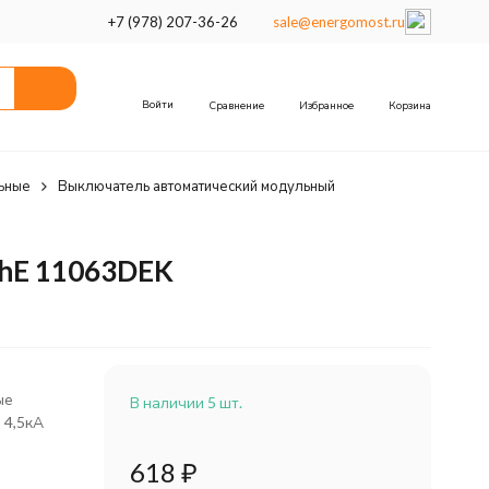
+7 (978) 207-36-26
sale@energomost.ru
Войти
Сравнение
Избранное
Корзина
ьные
Выключатель автоматический модульный
chE 11063DEK
ые
В наличии 5 шт.
 4,5кА
618
₽