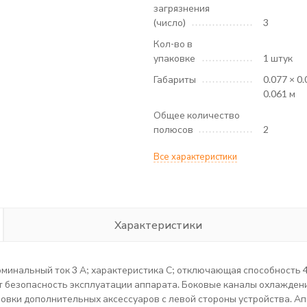
загрязнения
(число)
3
Кол-во в
упаковке
1 штук
Габариты
0.077 × 0.
0.061 м
Общее количество
полюсов
2
Все характеристики
Характеристики
оминальный ток 3 А; характеристика С; отключающая способность 
т безопасность эксплуатации аппарата. Боковые каналы охлажден
вки дополнительных аксессуаров с левой стороны устройства. Апп