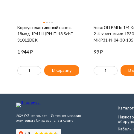
Корпус пластиковый навес.
Бокс ОП КМПн 1/4 Kr
18мод. IP41 ЩРН-П-18 SchE
2-4-х авт. выкл. IP3
31012DEK
MKP31-N-04-30-135
1 944
₽
99
₽
В корзину
В 
Каталог
2026 © Энергомост — Интернет-магазин
Низково
электрики в Симферополе и Крыму
оборудо
Кабели, 