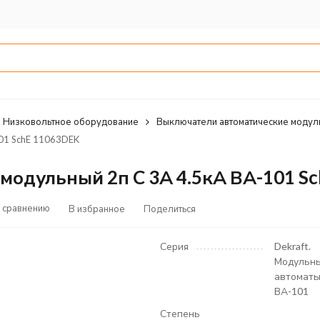
Низковольтное оборудование
Выключатели автоматические модул
101 SchE 11063DEK
модульный 2п C 3А 4.5кА ВА-101 S
 сравнению
В избранное
Поделиться
Серия
Dekraft.
Модульн
автоматы
ВА-101
Степень