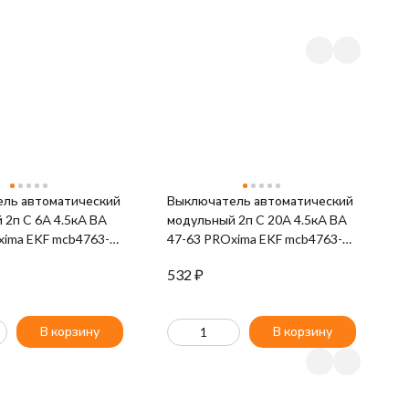
ль автоматический
Выключатель автоматический
В
 2п C 6А 4.5кА ВА
модульный 2п C 20А 4.5кА ВА
м
xima EKF mcb4763-2-
47-63 PROxima EKF mcb4763-2-
4
20C-pro
1
532
₽
5
В корзину
В корзину