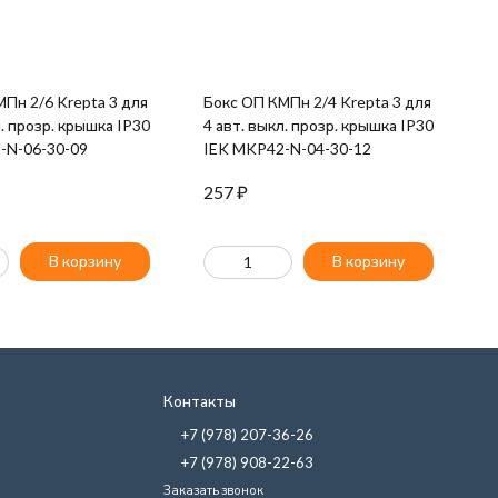
К
Пн 2/6 Krepta 3 для
Бокс ОП КМПн 2/4 Krepta 3 для
В
л. прозр. крышка IP30
4 авт. выкл. прозр. крышка IP30
-N-06-30-09
IEK MKP42-N-04-30-12
257
₽
1
В корзину
В корзину
Контакты
+7 (978) 207-36-26
+7 (978) 908-22-63
Заказать звонок