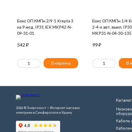
Бокс ОП КМПн 2/9-1 Krepta 3
Бокс ОП КМПн 1/4 Kr
на 9 мод. IP31 IEK MKP42-N-
2-4-х авт. выкл. IP3
09-31-01
MKP31-N-04-30-135
542
₽
99
₽
В корзину
В 
Каталог
2026 © Энергомост — Интернет-магазин
Низково
электрики в Симферополе и Крыму
оборудо
Кабели, 
Кабелен