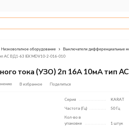
Низковольтное оборудование
Выключатели дифференциальные м
тип AC ВД1-63 IEK MDV10-2-016-010
го тока (УЗО) 2п 16А 10мА тип AC
внению
В избранное
Поделиться
Серия
KARAT
Частота (Гц)
50 Гц
Кол-во в
упаковке
1 штук