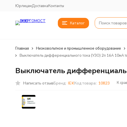
Юрлицам
Доставка
Контакты
Каталог
Главная
Низковольтное и промышленное оборудование
Выключатель дифференциального тока (УЗО) 2п 16А 10мА 
Выключатель дифференциально
К сра
Написать отзыв
Бренд:
IEK
Код товара:
10823