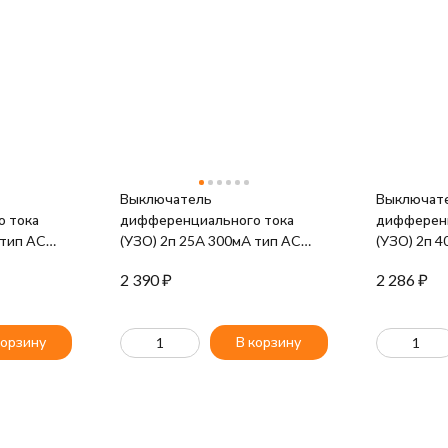
Выключатель
Выключат
 тока
дифференциального тока
дифференц
 тип AC
(УЗО) 2п 25А 300мА тип AC
(УЗО) 2п 
4-032-300
ВД1-63 IEK MDV10-2-025-300
ВД1-63 IE
2 390
₽
2 286
₽
корзину
В корзину