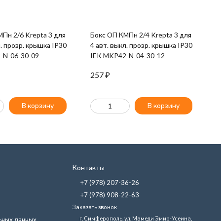
Пн 2/6 Krepta 3 для
Бокс ОП КМПн 2/4 Krepta 3 для
Ш
л. прозр. крышка IP30
4 авт. выкл. прозр. крышка IP30
P
-N-06-30-09
IEK MKP42-N-04-30-12
P
257
₽
2
В корзину
В корзину
Контакты
+7 (978) 207-36-26
+7 (978) 908-22-63
Заказать звонок
г. Симферополь, ул. Мамеди Эмир-Усеина,
ьных данных