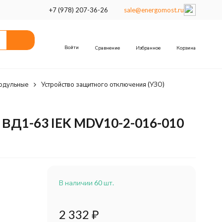
+7 (978) 207-36-26
sale@energomost.ru
Войти
Сравнение
Избранное
Корзина
одульные
Устройство защитного отключения (УЗО)
 ВД1-63 IEK MDV10-2-016-010
В наличии 60 шт.
2 332
₽