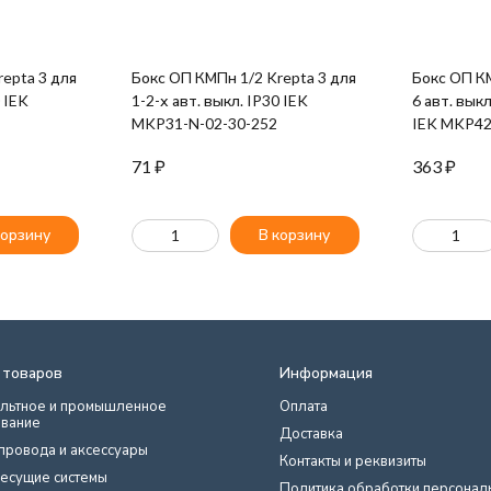
epta 3 для
Бокс ОП КМПн 1/2 Krepta 3 для
Бокс ОП КМ
0 IEK
1-2-х авт. выкл. IP30 IEK
6 авт. вык
MKP31-N-02-30-252
IEK MKP42
71
₽
363
₽
корзину
В корзину
 товаров
Информация
льтное и промышленное
Оплата
вание
Доставка
провода и аксессуары
Контакты и реквизиты
есущие системы
Политика обработки персонал