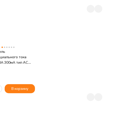
ель
иального тока
40А 300мА тип AC
K MDV10-2-040-300
В корзину