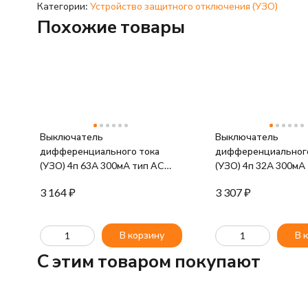
Категории:
Устройство защитного отключения (УЗО)
Похожие товары
Выключатель
Выключатель
дифференциального тока
дифференциального
(УЗО) 4п 63А 300мА тип AC
(УЗО) 4п 32А 300мА
ВД1-63 IEK MDV10-4-063-300
ВД1-63 IEK MDV10-
3 164
₽
3 307
₽
В корзину
В 
C этим товаром покупают