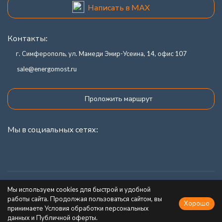
Написать в MAX
Контакты:
г. Симферополь, ул. Мамеди Эмир-Усеина, 14, офис 107
sale@energomost.ru
Проложить маршрут
Мы в социальных сетях:
Каталог товаров
Мы используем cookies для быстрой и удобной
работы сайта. Продолжая пользоваться сайтом, вы
Хорошо
Информация
принимаете Условия обработки персональных
данных и Публичной оферты.