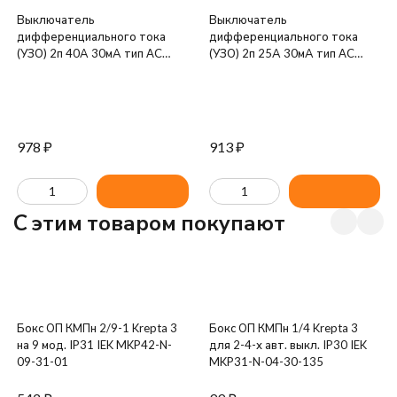
Выключатель
Выключатель
дифференциального тока
дифференциального тока
(УЗО) 2п 40А 30мА тип AC
(УЗО) 2п 25А 30мА тип AC
ВД1-63 GENERICA IEK MDV15-
ВД1-63 GENERICA IEK MDV15-
2-040-030
2-025-030
978
₽
913
₽
C этим товаром покупают
Бокс ОП КМПн 2/9-1 Krepta 3
Бокс ОП КМПн 1/4 Krepta 3
на 9 мод. IP31 IEK MKP42-N-
для 2-4-х авт. выкл. IP30 IEK
09-31-01
MKP31-N-04-30-135