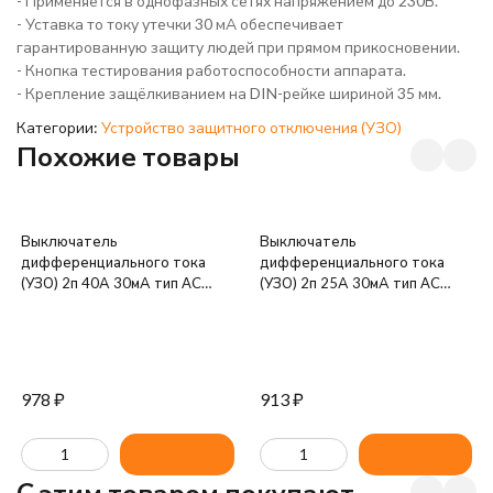
- Применяется в однофазных сетях напряжением до 230В.
- Уставка то току утечки 30 мА обеспечивает
гарантированную защиту людей при прямом прикосновении.
- Кнопка тестирования работоспособности аппарата.
- Крепление защёлкиванием на DIN-рейке шириной 35 мм.
Категории:
Устройство защитного отключения (УЗО)
Похожие товары
Выключатель
Выключатель
дифференциального тока
дифференциального тока
(УЗО) 2п 40А 30мА тип AC
(УЗО) 2п 25А 30мА тип AC
ВД1-63 GENERICA IEK MDV15-
ВД1-63 GENERICA IEK MDV15-
2-040-030
2-025-030
978
₽
913
₽
C этим товаром покупают