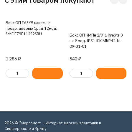
Бокс ОП EASY9 навесн. с
прозр. дверью 1ряд 12мод.
SchE EZ9E112S2SRU
Бокс ОП КМПн 2/9-1 Krepta 3
на 9 мод. IP31 IEK MKP42-N-
09-31-01
1 286
₽
542
₽
2026 © Энергомост — Интернет-магазин электрики в
Симферополе и Крыму