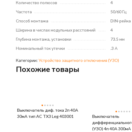
Количество полюсов
4
Частота
50/60 Гц
Способ монтажа
DIN-рейка
Ширина в числах модульных расстояний
4
Глубина монтажа, установки
73.5 мм
Номинальный ток утечки
.3 А
Категории:
Устройство защитного отключения (УЗО)
Похожие товары
Выключатель диф. тока 2п 40А
30мА тип AC TX3 Leg 403001
Выключатель
дифференциального
(УЗО) 4п 40А 300мА