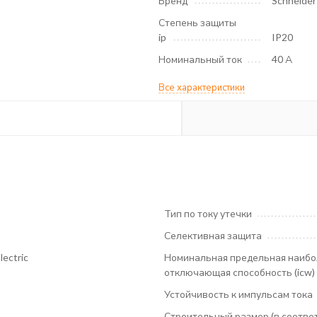
Бренд
Schneider 
Степень защиты
ip
IP20
Номинальный ток
40 А
Все характеристики
Тип по току утечки
Селективная защита
lectric
Номинальная предельная наиб
отключающая способность (icw)
Устойчивость к импульсам тока
Строительный размер (в соответ