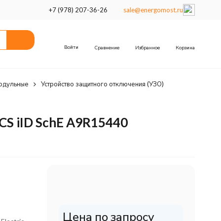
+7 (978) 207-36-26
sale@energomost.ru
Войти
Сравнение
Избранное
Корзина
одульные
Устройство защитного отключения (УЗО)
S iID SchE A9R15440
Цена по запросу