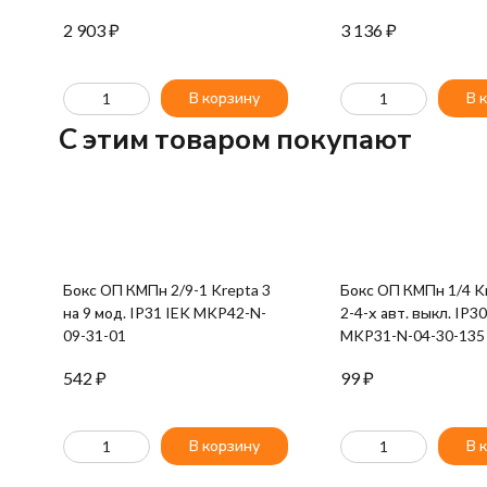
ВД1-63 IEK MDV10-
2 903
₽
3 136
₽
В корзину
В 
C этим товаром покупают
Бокс ОП КМПн 2/9-1 Krepta 3
Бокс ОП КМПн 1/4 Kr
на 9 мод. IP31 IEK MKP42-N-
2-4-х авт. выкл. IP3
09-31-01
MKP31-N-04-30-135
542
₽
99
₽
В корзину
В 