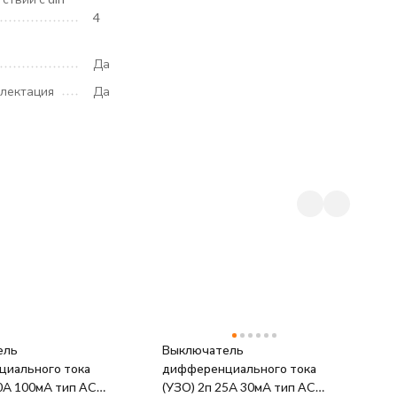
4
Да
лектация
Да
ель
Выключатель
В
иального тока
дифференциального тока
д
40А 100мА тип AC
(УЗО) 2п 25А 30мА тип AC
(