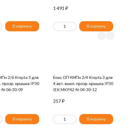
K MDV10-2-040-100
ВД1-63 IEK MDV10-2-025-030
В
1 491
₽
1
В корзину
В корзину
Пн 2/6 Krepta 3 для
Бокс ОП КМПн 2/4 Krepta 3 для
Ш
л. прозр. крышка IP30
4 авт. выкл. прозр. крышка IP30
P
-N-06-30-09
IEK MKP42-N-04-30-12
P
257
₽
2
В корзину
В корзину