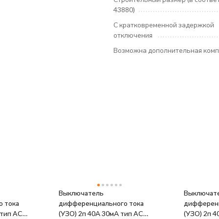
43880)
С кратковременной задержкой
отключения
Возможна дополнительная комп
Выключатель
Выключат
 тока
дифференциального тока
дифференц
 тип AC
(УЗО) 2п 40А 30мА тип AC
(УЗО) 2п 