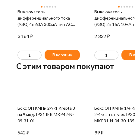
Выключатель
Выключатель
дифференциального тока
дифференциального
(УЗО) 4п 63А 300мА тип AC
(УЗО) 2п 16А 10мА 
ВД1-63 IEK MDV10-4-063-300
ВД1-63 IEK MDV10-
3 164
₽
2 332
₽
В корзину
В 
C этим товаром покупают
Бокс ОП КМПн 2/9-1 Krepta 3
Бокс ОП КМПн 1/4 Kr
на 9 мод. IP31 IEK MKP42-N-
2-4-х авт. выкл. IP3
09-31-01
MKP31-N-04-30-135
542
₽
99
₽