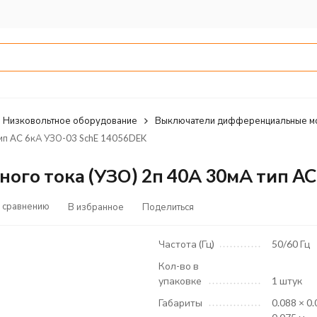
Низковольтное оборудование
Выключатели дифференциальные м
ип AC 6кА УЗО-03 SchE 14056DEK
го тока (УЗО) 2п 40А 30мА тип AC
 сравнению
В избранное
Поделиться
Частота (Гц)
50/60 Гц
Кол-во в
упаковке
1 штук
Габариты
0.088 × 0.