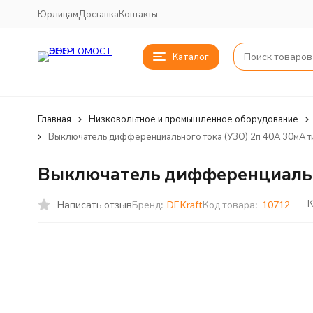
Юрлицам
Доставка
Контакты
Каталог
Главная
Низковольтное и промышленное оборудование
Выключатель дифференциального тока (УЗО) 2п 40А 30мА т
Выключатель дифференциально
К
Написать отзыв
Бренд:
DEKraft
Код товара:
10712