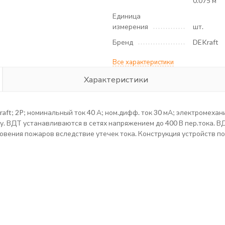
0.075 м
Единица
измерения
шт.
Бренд
DEKraft
Все характеристики
Характеристики
t; 2P; номинальный ток 40 А; ном.дифф. ток 30 мА; электромехан
йку. ВДТ устанавливаются в сетях напряжением до 400 В пер.тока.
овения пожаров вследствие утечек тока. Конструкция устройств п