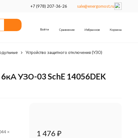
+7 (978) 207-36-26
sale@energomost.ru
Войти
Сравнение
Избранное
Корзина
одульные
Устройство защитного отключения (УЗО)
 6кА УЗО-03 SchE 14056DEK
1 476
₽
044 ×