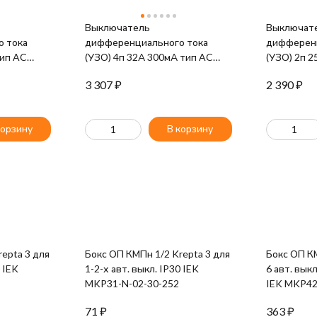
Выключатель
Выключат
 тока
дифференциального тока
дифференц
тип AC
(УЗО) 4п 32А 300мА тип AC
(УЗО) 2п 
2-016-010
ВД1-63 IEK MDV10-4-032-300
ВД1-63 IE
3 307
₽
2 390
₽
корзину
В корзину
epta 3 для
Бокс ОП КМПн 1/2 Krepta 3 для
Бокс ОП КМ
0 IEK
1-2-х авт. выкл. IP30 IEK
6 авт. вык
MKP31-N-02-30-252
IEK MKP42
71
₽
363
₽