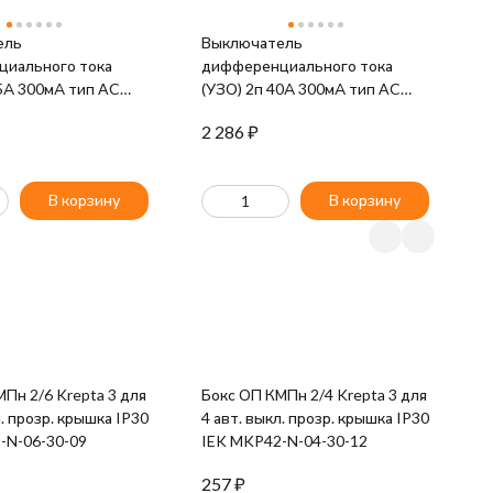
ель
Выключатель
иального тока
дифференциального тока
25А 300мА тип AC
(УЗО) 2п 40А 300мА тип AC
K MDV10-2-025-300
ВД1-63 IEK MDV10-2-040-300
2 286
₽
В корзину
В корзину
Пн 2/6 Krepta 3 для
Бокс ОП КМПн 2/4 Krepta 3 для
Ш
л. прозр. крышка IP30
4 авт. выкл. прозр. крышка IP30
P
-N-06-30-09
IEK MKP42-N-04-30-12
P
257
₽
2