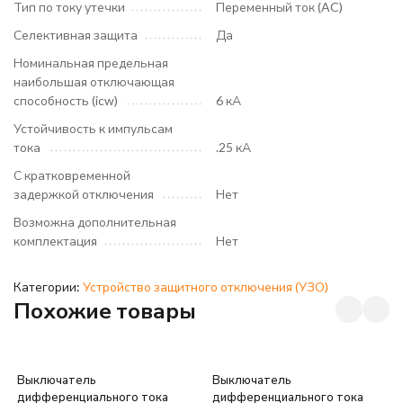
Тип по току утечки
Переменный ток (AC)
Селективная защита
Да
Номинальная предельная
наибольшая отключающая
способность (icw)
6 кА
Устойчивость к импульсам
тока
.25 кА
С кратковременной
задержкой отключения
Нет
Возможна дополнительная
комплектация
Нет
Категории:
Устройство защитного отключения (УЗО)
Похожие товары
Выключатель
Выключатель
дифференциального тока
дифференциального тока