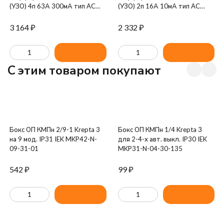
(УЗО) 4п 63А 300мА тип AC
(УЗО) 2п 16А 10мА тип AC
ВД1-63 IEK MDV10-4-063-300
ВД1-63 IEK MDV10-2-016-010
3 164
₽
2 332
₽
C этим товаром покупают
Бокс ОП КМПн 2/9-1 Krepta 3
Бокс ОП КМПн 1/4 Krepta 3
на 9 мод. IP31 IEK MKP42-N-
для 2-4-х авт. выкл. IP30 IEK
09-31-01
MKP31-N-04-30-135
542
₽
99
₽