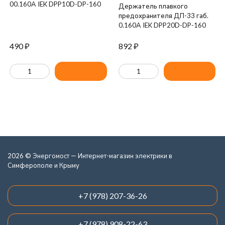
00.160А IEK DPP10D-DP-160
Держатель плавкого
предохранителя ДП-33 габ.
0.160А IEK DPP20D-DP-160
490
₽
892
₽
2026 © Энергомост — Интернет-магазин электрики в
Симферополе и Крыму
+7 (978) 207-36-26
+7 (978) 908-22-63