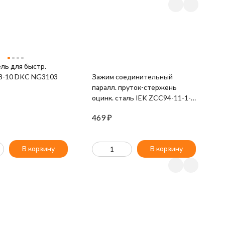
ль для быстр.
8-10 DKC NG3103
Зажим соединительный
паралл. пруток-стержень
оцинк. сталь IEK ZCC94-11-1-
18
469
₽
В корзину
В корзину