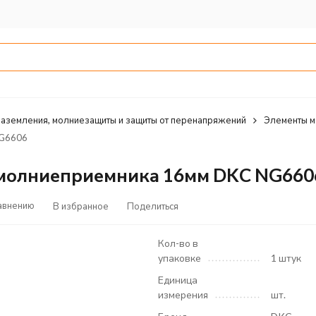
заземления, молниезащиты и защиты от перенапряжений
Элементы м
NG6606
 молниеприемника 16мм DKC NG660
авнению
В избранное
Поделиться
Кол-во в
упаковке
1 штук
Единица
измерения
шт.