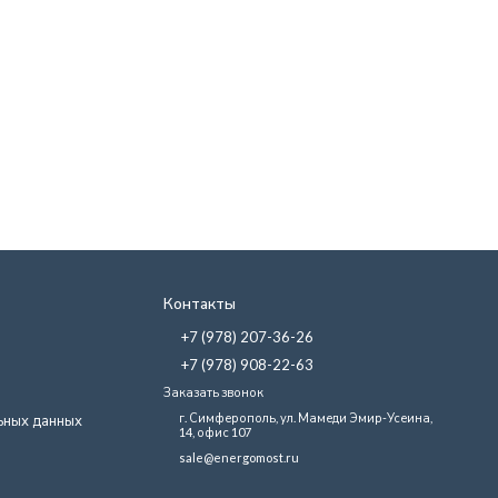
Контакты
+7 (978) 207-36-26
+7 (978) 908-22-63
Заказать звонок
г. Симферополь, ул. Мамеди Эмир-Усеина,
ьных данных
14, офис 107
sale@energomost.ru