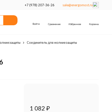
+7 (978) 207-36-26
sale@energomost.ru
Войти
Сравнение
Избранное
Корзина
олниезащиты
Соединитель для молниезащиты
6
1 082
₽