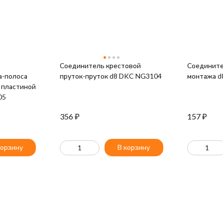
Соединитель крестовой
Соедините
а-полоса
пруток-пруток d8 DKC NG3104
монтажа d
. пластиной
05
356
₽
157
₽
корзину
В корзину