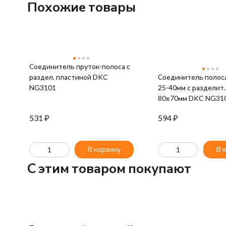
Похожие товары
Соединитель пруток-полоса с
раздел. пластиной DKC
Соединитель полос
NG3101
25-40мм с разделит
80х70мм DKC NG31
531
₽
594
₽
В корзину
В 
C этим товаром покупают