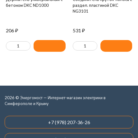
бетоном DKC ND1000
раздел. пластиной DKC
NG3101
206
₽
531
₽
2026 © Энергомост — Интернет-магазин электрики в
Симферополе и Крыму
+7 (978) 207-36-26