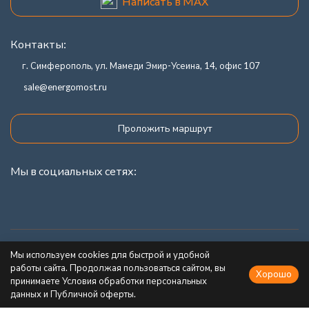
Написать в MAX
Контакты:
г. Симферополь, ул. Мамеди Эмир-Усеина, 14, офис 107
sale@energomost.ru
Проложить маршрут
Мы в социальных сетях:
Каталог товаров
Мы используем cookies для быстрой и удобной
работы сайта. Продолжая пользоваться сайтом, вы
Хорошо
Информация
принимаете Условия обработки персональных
данных и Публичной оферты.