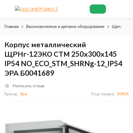
Главная
Высоковольтное и щитовое оборудование
Щиты и шк
Корпус металлический
ЩРНг-12ЭКО СТМ 250х300х145
IP54 NO_ECO_STM_SHRNg-12_IP54
ЭРА Б0041689
Написать отзыв
Бренд:
Эра
Код товара:
10456