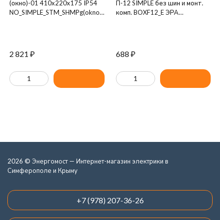
(окно)-01 410x220x175 IP54
П-12 SIMPLE без шин и монт.
NO_SIMPLE_STM_SHMPg(okno)-01_IP54
комп. BOXF12_E ЭРА
ЭРА Б0041660
Б0047710
2 821
₽
688
₽
2026 © Энергомост — Интернет-магазин электрики в
Симферополе и Крыму
+7 (978) 207-36-26