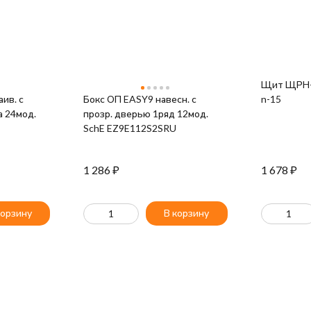
Щит ЩРН-П
ив. с
Бокс ОП EASY9 навесн. с
n-15
а 24мод.
прозр. дверью 1ряд 12мод.
SchE EZ9E112S2SRU
1 286
₽
1 678
₽
корзину
В корзину