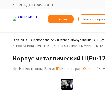
Юрлицам
Доставка
Контакты
Каталог
Главная
Высоковольтное и щитовое оборудование
Щиты
Корпус металлический ЩРн-12з-0 У2 IP54 IEK MKM11-N-12-
Корпус металлический ЩРн-12з
К сра
Написать отзыв
Бренд:
IEK
Код товара:
10414