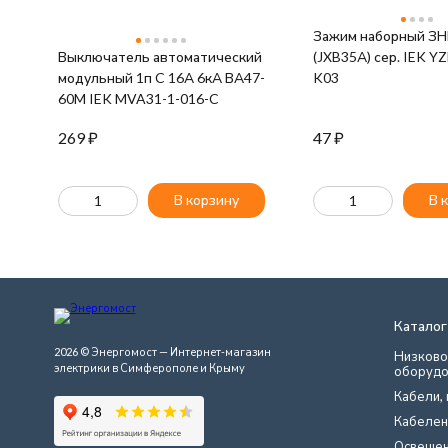
Зажим наборный ЗН
Выключатель автоматический
(JXB35А) сер. IEK Y
модульный 1п C 16А 6кА ВА47-
K03
60M IEK MVA31-1-016-C
269
₽
47
₽
В корзину
В 
Каталог
2026 © Энергомост — Интернет-магазин
Низково
электрики в Симферополе и Крыму
оборудо
Кабели, 
Кабелен
Освеще