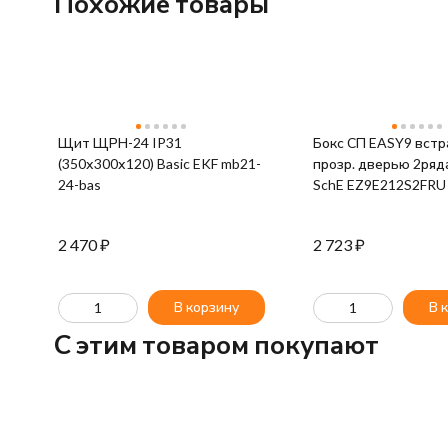
Похожие товары
Щит ЩРН-24 IP31
Бокс СП EASY9 встра
(350х300х120) Basic EKF mb21-
прозр. дверью 2ряд
24-bas
SchE EZ9E212S2FRU
2 470
₽
2 723
₽
В корзину
В 
C этим товаром покупают