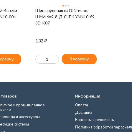
И-4кв.мм
Шина нулевая на DIN-изол.
ZN10-004-
ШНИ 6х9-8-Д-С IEK YNN10-69-
8D-K07
132
₽
корзину
В корзину
 товаров
Информация
льтное и промышленное
Оплата
вание
Доставка
провода и аксессуары
Контакты и реквизиты
есущие системы
Политика обработки персонал
ние