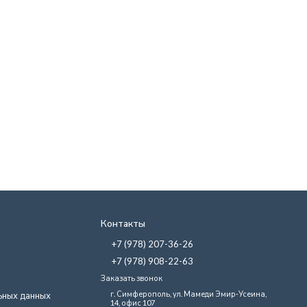
Контакты
+7 (978) 207-36-26
+7 (978) 908-22-63
Заказать звонок
г. Симферополь, ул. Мамеди Эмир-Усеина,
ьных данных
14, офис 107