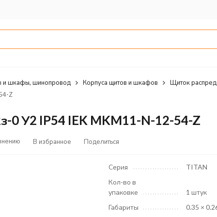
 и шкафы, шинопровод
Корпуса щитов и шкафов
Щиток распред
54-Z
-0 У2 IP54 IEK MKM11-N-12-54-Z
внению
В избранное
Поделиться
Серия
TITAN
Кол-во в
упаковке
1 штук
Габариты
0.35 × 0.2