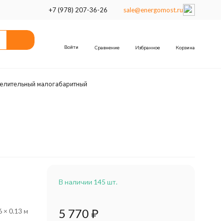
+7 (978) 207-36-26
sale@energomost.ru
Войти
Сравнение
Избранное
Корзина
елительный малогабаритный
В наличии 145 шт.
5 770
₽
6 × 0.13 м