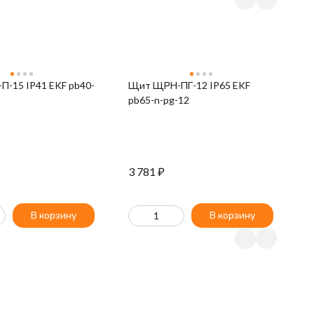
-15 IP41 EKF pb40-
Щит ЩРН-ПГ-12 IP65 EKF
Щ
pb65-n-pg-12
E
3 781
₽
9
В корзину
В корзину