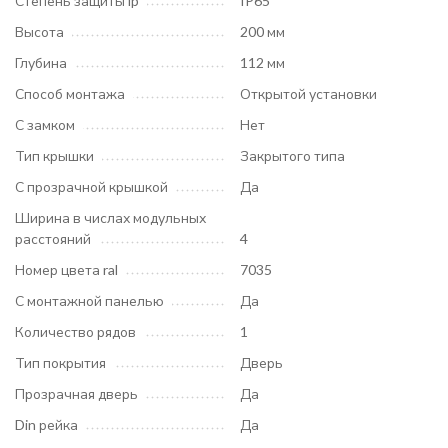
Степень защиты ip
IP65
Высота
200 мм
Глубина
112 мм
Способ монтажа
Открытой установки
С замком
Нет
Тип крышки
Закрытого типа
С прозрачной крышкой
Да
Ширина в числах модульных
расстояний
4
Номер цвета ral
7035
С монтажной панелью
Да
Количество рядов
1
Тип покрытия
Дверь
Прозрачная дверь
Да
Din рейка
Да