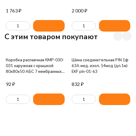
1 763
₽
2 000
₽
C этим товаром покупают
Коробка распаячная КМР-030-
Шина соединительная PIN 1ф
031 наружная с крышкой
63А мед. изол. 54мод (дл.1м)
80х80х50 АБС 7 мембранных
EKF pin-01-63
вводов IP54 EKF plc-kmr-030-
031
92
₽
832
₽