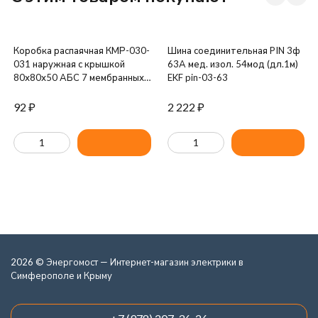
Коробка распаячная КМР-030-
Шина соединительная PIN 3ф
031 наружная с крышкой
63А мед. изол. 54мод (дл.1м)
80х80х50 АБС 7 мембранных
EKF pin-03-63
вводов IP54 EKF plc-kmr-030-
031
92
₽
2 222
₽
2026 © Энергомост — Интернет-магазин электрики в
Симферополе и Крыму