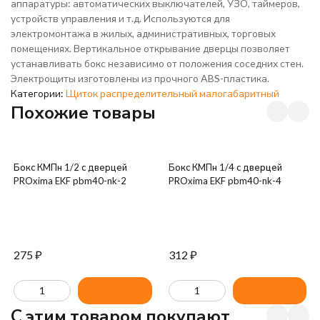
аппаратуры: автоматических выключателей, УЗО, таймеров,
устройств управления и т.д. Используются для
электромонтажа в жилых, административных, торговых
помещениях. Вертикальное открывание дверцы позволяет
устанавливать бокс независимо от положения соседних стен.
Электрощиты изготовлены из прочного ABS-пластика.
Категории:
Щиток распределительный малогабаритный
Похожие товары
Бокс КМПн 1/2 с дверцей
Бокс КМПн 1/4 с дверцей
PROxima EKF pbm40-nk-2
PROxima EKF pbm40-nk-4
275
₽
312
₽
C этим товаром покупают