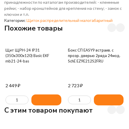
принадлежности по каталогам производителей: - клеммные
рейки; - набор кронштейнов для крепления на стену; - замок с
ключом и т.п.
Категории:
Щиток распределительный малогабаритный
Похожие товары
Щит ЩРН-24 IP31
Бокс СП EASY9 встраив. с
(350х300х120) Basic EKF
прозр. дверью 2ряда 24мод.
mb21-24-bas
SchE EZ9E212S2FRU
2 449
₽
2 723
₽
C этим товаром покупают