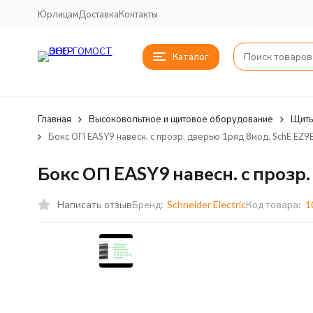
Юрлицам
Доставка
Контакты
Каталог
Главная
Высоковольтное и щитовое оборудование
Щиты
Бокс ОП EASY9 навесн. с прозр. дверью 1ряд 8мод. SchE EZ
Бокс ОП EASY9 навесн. с прозр
Написать отзыв
Бренд:
Schneider Electric
Код товара:
1