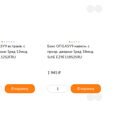
SY9 встраив. с
Бокс ОП EASY9 навесн. с
К
рью 1ряд 12мод.
прозр. дверью 1ряд 18мод.
Щ
112S2FRU
SchE EZ9E118S2SRU
T
1 945
₽
4
В корзину
В корзину