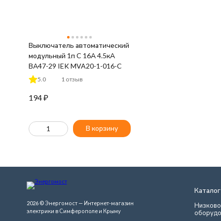
Выключатель автоматический
модульный 1п C 16А 4.5кА
ВА47-29 IEK MVA20-1-016-C
5.0
1 отзыв
194
₽
В корзину
Каталог
2026 © Энергомост — Интернет-магазин
Низково
электрики в Симферополе и Крыму
оборудо