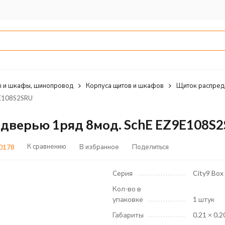
 и шкафы, шинопровод
Корпуса щитов и шкафов
Щиток распред
9E108S2SRU
. дверью 1ряд 8мод. SchE EZ9E108S
К сравнению
В избранное
Поделиться
0178
Серия
City9 Box
Кол-во в
упаковке
1 штук
Габариты
0.21 × 0.2