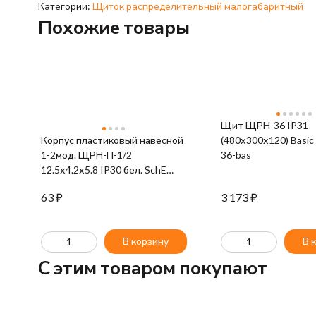
Категории:
Щиток распределительный малогабаритный
Похожие товары
Щит ЩРН-36 IP31
Корпус пластиковый навесной
(480х300х120) Basic
1-2мод. ЩРН-П-1/2
36-bas
12.5х4.2х5.8 IP30 бел. SchE
31030DEK
63
₽
3 173
₽
В корзину
В 
C этим товаром покупают