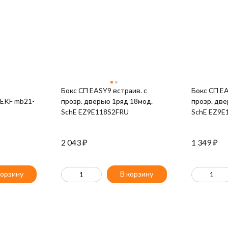
Бокс СП EASY9 встраив. с
Бокс СП EA
 EKF mb21-
прозр. дверью 1ряд 18мод.
прозр. две
SchE EZ9E118S2FRU
SchE EZ9E
2 043
₽
1 349
₽
корзину
В корзину