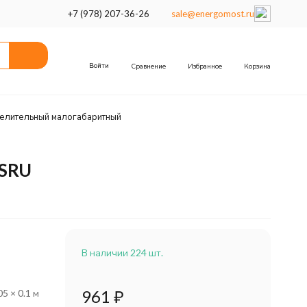
+7 (978) 207-36-26
sale@energomost.ru
Войти
Сравнение
Избранное
Корзина
елительный малогабаритный
2SRU
В наличии 224 шт.
961
₽
05 × 0.1 м