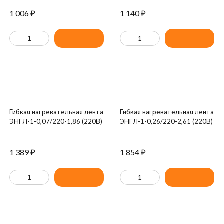
1 006
₽
1 140
₽
Гибкая нагревательная лента
Гибкая нагревательная лента
ЭНГЛ-1-0,07/220-1,86 (220В)
ЭНГЛ-1-0,26/220-2,61 (220В)
1 389
₽
1 854
₽