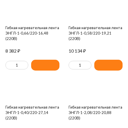
Гибкая нагревательная лента
Гибкая нагревательная лента
ЭНГЛ-1-0,66/220-16,48
ЭНГЛ-1-0,58/220-19,21
(220В)
(220В)
8 382
₽
10 134
₽
Гибкая нагревательная лента
Гибкая нагревательная лента
ЭНГЛ-1-0,40/220-27,14
ЭНГЛ-1-2,08/220-20,88
(220В)
(220В)