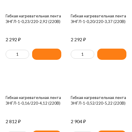
Гибкая нагревательная лента
Гибкая нагревательная лента
ЭНГЛ-1-0,23/220-2,92 (220В)
ЭНГЛ-1-0,20/220-3,37 (220В)
2 292
₽
2 292
₽
Гибкая нагревательная лента
Гибкая нагревательная лента
ЭНГЛ-1-0,16/220-4,12 (220В)
ЭНГЛ-1-0,52/220-5,22 (220В)
2 812
₽
2 904
₽