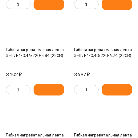
Гибкая нагревательная лента
Гибкая нагревательная лента
ЭНГЛ-1-0,46/220-5,84 (220В)
ЭНГЛ-1-0,40/220-6,74 (220В)
3 102
₽
3 597
₽
Гибкая нагревательная лента
Гибкая нагревательная лента