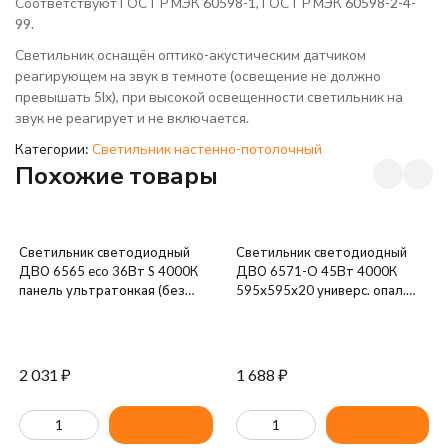
Соответствуют ГОСТ Р МЭК 60598-1, ГОСТ Р МЭК 60598-2-4-
99.
Светильник оснащён оптико-акустическим датчиком
реагирующем на звук в темноте (освещение не должно
превышать 5lx), при высокой освещенности светильник на
звук не реагирует и не включается.
Категории:
Светильник настенно-потолочный
Похожие товары
Светильник светодиодный
Светильник светодиодный
ДВО 6565 eco 36Вт S 4000К
ДВО 6571-O 45Вт 4000К
панель ультратонкая (без
595х595х20 универс. опал.
драйвера) IEK LDVO0-6565-
рассеив. с драйвером панель
36-0-4000-K01
IEK LDVO3-6571-45-4000-K01
2 031
₽
1 688
₽