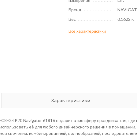
измерения
шт.
Бренд
NAVIGA
Вес
0.1622 кг
Все характеристики
Характеристики
C8-G-IP20 Navigator 61816 подарит атмосферу праздника там, где
я использовать её для любого дизайнерского решения в помещении
имов свечения: комбинированный, волнообразный, последовательн