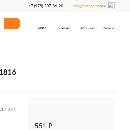
+7 (978) 207-36-26
sale@energomost.ru
Войти
Сравнение
Избранное
Корзина
61816
11 × 0.07
551
₽