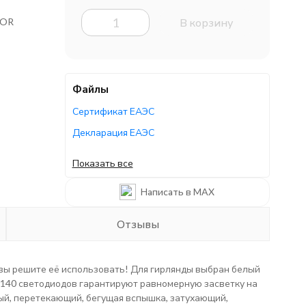
TOR
В корзину
Файлы
Сертификат ЕАЭС
Декларация ЕАЭС
Декларация ЕАЭС
Показать все
Декларация ЕАЭС
Написать в MAX
Руководство по эксплуатации
Отзывы
 вы решите её использовать! Для гирлянды выбран белый
. 140 светодиодов гарантируют равномерную засветку на
ый, перетекающий, бегущая вспышка, затухающий,