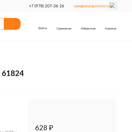
+7 (978) 207-36-26
sale@energomost.ru
Войти
Сравнение
Избранное
Корзина
 61824
628
₽