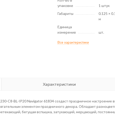
Кол-во в
упаковке
1 штук
Габариты
0.125 × 0.
м
Единица
измерения
шт.
Все характеристики
Характеристики
30-C8-BL-IP20 Navigator 61834 создаст праздничное настроение 
тягательным элементом праздничного декора. Обладает разноцвет
ретекающий, бегущая вспышка, затухающий, мерцающий, постоянн