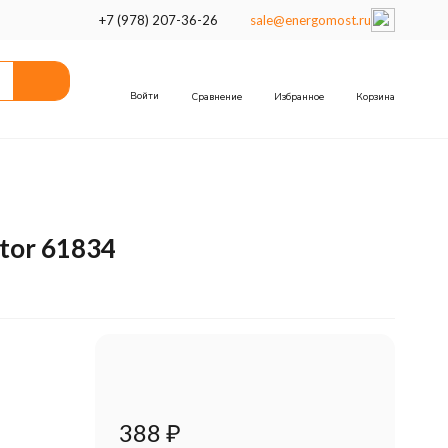
+7 (978) 207-36-26
sale@energomost.ru
Войти
Сравнение
Избранное
Корзина
tor 61834
388
₽