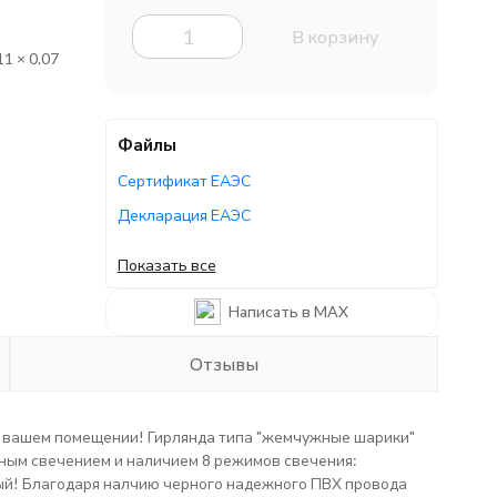
В корзину
11 × 0.07
Файлы
Сертификат ЕАЭС
Декларация ЕАЭС
Декларация ЕАЭС
Показать все
Декларация ЕАЭС
Написать в MAX
Руководство по эксплуатации
Отзывы
в вашем помещении! Гирлянда типа "жемчужные шарики"
ным свечением и наличием 8 режимов свечения:
ый! Благодаря налчию черного надежного ПВХ провода