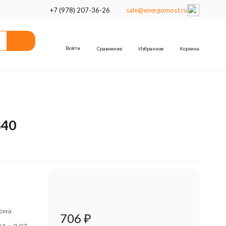
+7 (978) 207-36-26
sale@energomost.ru
Войти
Сравнение
Избранное
Корзина
840
ома
706
₽