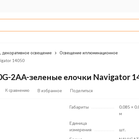
, декоративное освещение
Освещение иллюминационное
gator 14050
G-2AA-зеленые елочки Navigator 1
К сравнению
В избранное
Поделиться
Габариты
0.085 × 0.
м
Единица
измерения
шт.