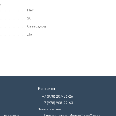
е
Нет
20
Светодиод
Да
Контакты
+7 (978) 207-36-26
+7 (978) 908-22-63
Заказать звонок
г. Симферополь, ул. Мамеди Эмир-Усеина,
ьных данных