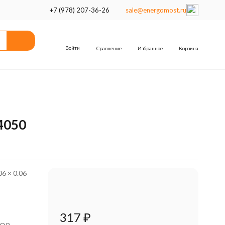
+7 (978) 207-36-26
sale@energomost.ru
Войти
Сравнение
Избранное
Корзина
4050
06 × 0.06
317
₽