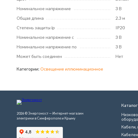
Номинальное напряжение
3 В
Общая длина
2.3 м
Степень защиты ip
IP20
Номинальное напряжение с
3 В
Номинальное напряжение по
3 В
Может быть соединен
Нет
Категории:
Освещение иллюминационное
Каталог
2026 © Энергомост — Интернет-магазин
Низково
электрики в Симферополе и Крыму
оборудо
Кабели, 
Кабелен