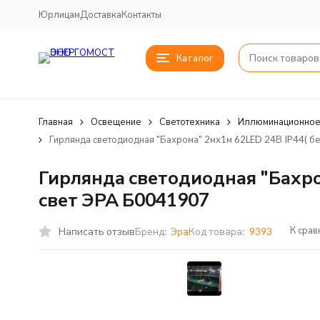
Юрлицам
Доставка
Контакты
Каталог
Главная
Освещение
Светотехника
Иллюминационное
Гирлянда светодиодная "Бахрома" 2мх1м 62LED 24В IP44( б
Гирлянда светодиодная "Бахро
свет ЭРА Б0041907
К сра
Написать отзыв
Бренд:
Эра
Код товара:
9393