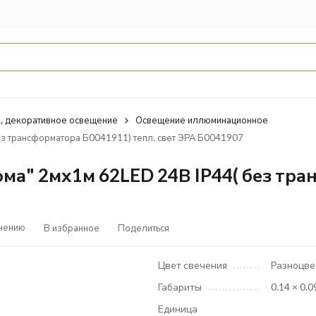
, декоративное освещение
Освещение иллюминационное
ез трансформатора Б0041911) тепл. свет ЭРА Б0041907
ма" 2мх1м 62LED 24В IP44( без тра
внению
В избранное
Поделиться
Цвет свечения
Разноцв
Габариты
0.14 × 0.0
Единица