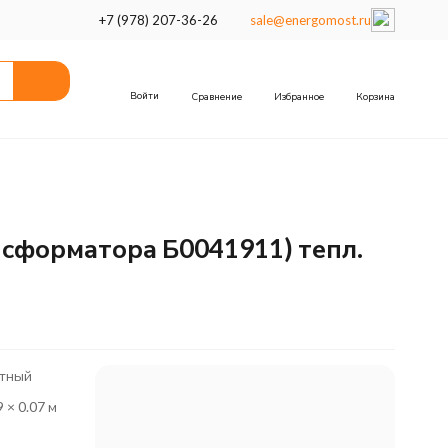
+7 (978) 207-36-26
sale@energomost.ru
Войти
Сравнение
Избранное
Корзина
нсформатора Б0041911) тепл.
етный
9 × 0.07 м