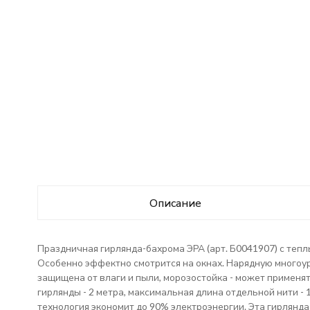
Описание
Праздничная гирлянда-бахрома ЭРА (арт. Б0041907) с теп
Особенно эффектно смотрится на окнах. Нарядную многоу
защищена от влаги и пыли, морозостойка - может применя
гирлянды - 2 метра, максимальная длина отдельной нити -
технология экономит до 90% электроэнергии. Эта гирлян