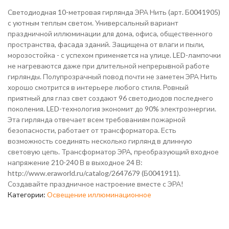
Светодиодная 10-метровая гирлянда ЭРА Нить (арт. Б0041905)
с уютным теплым светом. Универсальный вариант
праздничной иллюминации для дома, офиса, общественного
пространства, фасада зданий. Защищена от влаги и пыли,
морозостойка - с успехом применяется на улице. LED-лампочки
не нагреваются даже при длительной непрерывной работе
гирлянды. Полупрозрачный повод почти не заметен ЭРА Нить
хорошо смотрится в интерьере любого стиля. Ровный
приятный для глаз свет создают 96 светодиодов последнего
поколения. LED-технология экономит до 90% электроэнергии.
Эта гирлянда отвечает всем требованиям пожарной
безопасности, работает от трансформатора. Есть
возможность соединять несколько гирлянд в длинную
световую цепь. Трансформатор ЭРА, преобразующий входное
напряжение 210-240 В в выходное 24 В:
http://www.eraworld.ru/catalog/2647679 (Б0041911).
Создавайте праздничное настроение вместе с ЭРА!
Категории:
Освещение иллюминационное