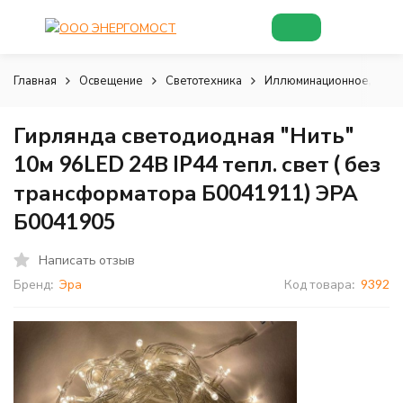
Главная
Освещение
Светотехника
Иллюминационное, деко
Гирлянда светодиодная "Нить"
10м 96LED 24В IP44 тепл. свет ( без
трансформатора Б0041911) ЭРА
Б0041905
Написать отзыв
Бренд:
Эра
Код товара:
9392