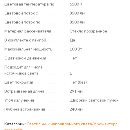
Цветовая температура по
6500 К
Световой поток с
8500 лм
Световой поток по
8500 лм
Материал рассеивателя
Стекло прозрачное
В комплекте с лампой
Да
Максимальная мощность
100 Вт
С датчиком движения
Нет
Подходит для числа
источников света
1
Цвет покрытия
Нет (без)
Встраиваемая длина
291 мм
Угол излучения
Широкий световой пучок
Глубина встраивания
240 мм
Категории:
Светильник направленного света/ прожектор/
даунлайт