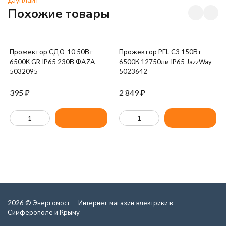
Похожие товары
Прожектор СДО-10 50Вт
Прожектор PFL-C3 150Вт
6500К GR IP65 230В ФАZА
6500К 12750лм IP65 JazzWay
5032095
5023642
395
₽
2 849
₽
2026 © Энергомост — Интернет-магазин электрики в
Симферополе и Крыму