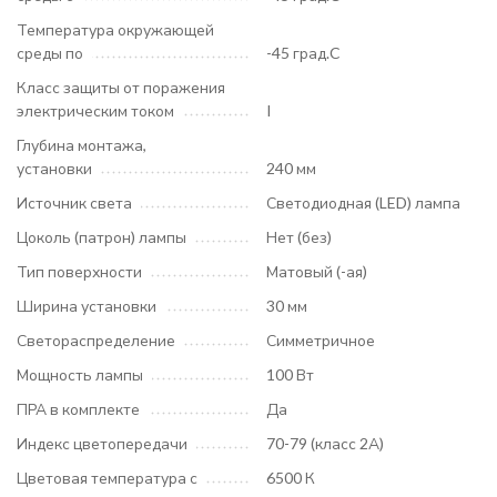
Температура окружающей
среды по
-45 град.C
Класс защиты от поражения
электрическим током
I
Глубина монтажа,
установки
240 мм
Источник света
Светодиодная (LED) лампа
Цоколь (патрон) лампы
Нет (без)
Тип поверхности
Матовый (-ая)
Ширина установки
30 мм
Светораспределение
Симметричное
Мощность лампы
100 Вт
ПРА в комплекте
Да
Индекс цветопередачи
70-79 (класс 2А)
Цветовая температура с
6500 К