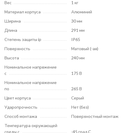
Вес
1 кг
Материал корпуса
Алюминий
Ширина
30 мм
Длина
291 мм
Степень защиты ip
IP65
Поверхность
Матовый (-ая)
Высота
240 мм
Номинальное напряжение
с
175 В
Номинальное напряжение
по
265 В
Цвет корпуса
Серый
Ударопрочность
Нет (без)
Способ монтажа
Поверхностный монтаж
Температура окружающей
среды с
-45 град.C