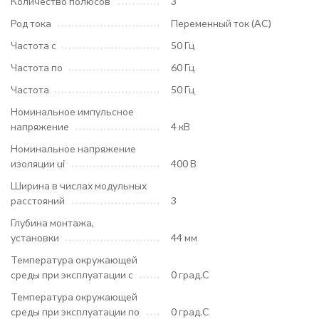
Количество полюсов
3
Род тока
Переменный ток (AC)
Частота с
50 Гц
Частота по
60 Гц
Частота
50 Гц
Номинальное импульсное
напряжение
4 кВ
Номинальное напряжение
изоляции ui
400 В
Ширина в числах модульных
расстояний
3
Глубина монтажа,
установки
44 мм
Температура окружающей
среды при эксплуатации с
0 град.C
Температура окружающей
среды при эксплуатации по
0 град.C