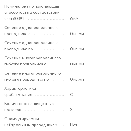
Номинальная отключающая
способность в соответствии
с en 60898
6 кА
Сечение однопроволочного
проводника с
0 кв.мм
Сечение однопроволочного
проводника по
0 кв.мм
Сечение многопроволочного
гибкого проводника с
0 кв.мм
Сечение многопроволочного
гибкого проводника по
0 кв.мм
Характеристика
срабатывания
C
Количество защищенных
полюсов
3
С коммутируемым
нейтральным проводником
Нет