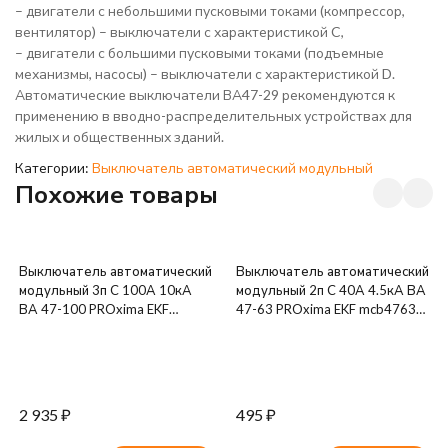
– двигатели с небольшими пусковыми токами (компрессор,
вентилятор) – выключатели с характеристикой C,
– двигатели с большими пусковыми токами (подъемные
механизмы, насосы) – выключатели с характеристикой D.
Автоматические выключатели ВА47-29 рекомендуются к
применению в вводно-распределительных устройствах для
жилых и общественных зданий.
Категории:
Выключатель автоматический модульный
Похожие товары
Выключатель автоматический
Выключатель автоматический
модульный 3п C 100А 10кА
модульный 2п C 40А 4.5кА ВА
ВА 47-100 PROxima EKF
47-63 PROxima EKF mcb4763-
mcb47100-3-100C-pro
2-40C-pro
2 935
₽
495
₽